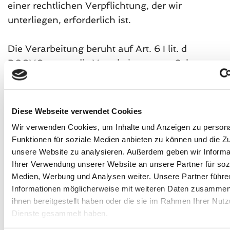
einer rechtlichen Verpflichtung, der wir
unterliegen, erforderlich ist.
Die Verarbeitung beruht auf Art. 6 I lit. d
DSGVO, wenn die Verarbeitung zum Schutz
lebenswichtiger Interessen der betroffenen
Person oder einer anderen natürlichen
Person erforderlich ist. Dies kann dann ein
Diese Webseite verwendet Cookies
seltener Fall sein, wenn sich eine betroffene
Wir verwenden Cookies, um Inhalte und Anzeigen zu persona
Person schwer verletzt und daher dessen
Funktionen für soziale Medien anbieten zu können und die Zug
personenbezogenen Daten z.B. an einen Arzt
unsere Website zu analysieren. Außerdem geben wir Informa
weitergegeben werden.
Ihrer Verwendung unserer Website an unsere Partner für soz
Medien, Werbung und Analysen weiter. Unsere Partner führe
Informationen möglicherweise mit weiteren Daten zusammen,
Die Verarbeitung beruht auf Art. 6 I lit. f
ihnen bereitgestellt haben oder die sie im Rahmen Ihrer Nut
DSGVO, wenn die Verarbeitung zur Wahrung
Dienste gesammelt haben.
der berechtigten Interessen des